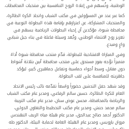
الوطنية، وتُسهم في إعادة الروح التنافسية بين منتخبات المحافظات.
كما عبر عدد من المسؤولين في مكتب الشباب واتحاد الكرة الطائرة،
والمنتخبات المشاركة، عن اعتزازهم بإقامة هذه البطولة النوعية في
محافظة شبوة، مؤكدين أن إحياء البطولات الرياضية يسهم في
تعزيز روح الانتماء الوطني، ويُعد وسيلة فاعلة في بناء جيل شبابي
واعٍ ومبدع.
وفي المباراة الافتتاحية للبطولة، قدّم منتخب محافظة شبوة أداءً
متميزاً توّجه بفوز مستحق على منتخب محافظة أبين بثلاثة أشواط
دون مقابل، وسط أجواء حماسية وتفاعل جماهيري كبير، ليؤكد
جاهزيته للمنافسة على لقب البطولة.
وقد شهد حفل التدشين حضوراً واسعاً تقدّمه نائب رئيس الاتحاد
العام للكرة الطائرة، حسين سالم الرفاعي، ومدير عام مكتب الشباب
والرياضة بالمحافظة، محسن عوض سنان، مدير عام مكتب التربية
سالم محمد حنش، ومدير عام مكتب التخطيط والتعاون الدولي،
الدكتور أحمد صالح عبدالحق، مدير عام هيئة مياه الريف النهندس
مروان بارويس، ومدير عام الهيئة العامة لحماية البيئة، الدكتور طه