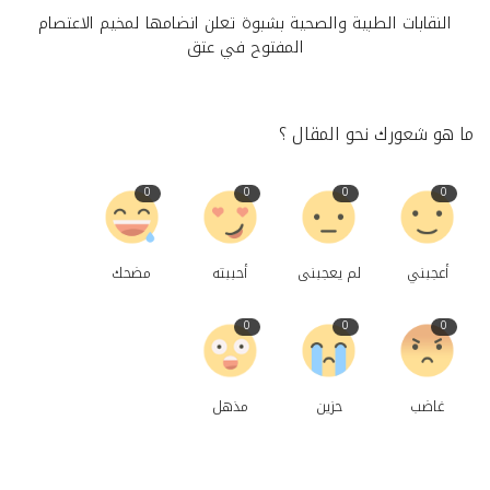
النقابات الطبية والصحية بشبوة تعلن انضامها لمخيم الاعتصام
المفتوح في عتق
ما هو شعورك نحو المقال ؟
0
0
0
0
أعجبني
لم يعجبنى
أحببته
مضحك
0
0
0
غاضب
حزين
مذهل