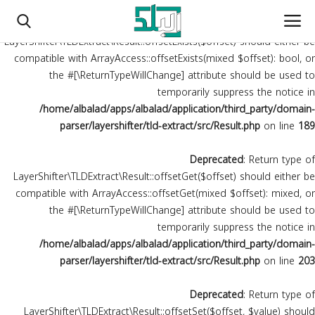
Deprecated
: Return type of
LayerShifter\TLDExtract\Result::offsetExists($offset) should either be
compatible with ArrayAccess::offsetExists(mixed $offset): bool, or
the #[\ReturnTypeWillChange] attribute should be used to
temporarily suppress the notice in
الرئيسية
/home/albalad/apps/albalad/application/third_party/domain-
parser/layershifter/tld-extract/src/Result.php
on line
189
محليات
Deprecated
: Return type of
أخبار دولية وعربية
LayerShifter\TLDExtract\Result::offsetGet($offset) should either be
compatible with ArrayAccess::offsetGet(mixed $offset): mixed, or
تقارير
the #[\ReturnTypeWillChange] attribute should be used to
temporarily suppress the notice in
أراء وكتاب
/home/albalad/apps/albalad/application/third_party/domain-
parser/layershifter/tld-extract/src/Result.php
on line
203
رياضة
Deprecated
: Return type of
الشهداء
LayerShifter\TLDExtract\Result::offsetSet($offset, $value) should