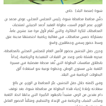
شبوة (منصة البلد) خاص
دشّن محافظ محافظة شبوة، رئيس المجلس المحلي، عوض محمد بن
الوزير، عصر اليوم السبت، بطولة الفقيد أحمد الجبيلي لمنتخبات
المحافظات للكرة الطائرة، والتي تُقام لأول مرة منذ عشرين عاماً،
بمشاركة خمس محافظات، في فعالية رياضية احتضنتها مدينة عتق
وسط حضور رسمي وجماهيري واسع.
وجرى حفل التدشين بحضور الأمين العام للمجلس المحلي بالمحافظة،
عبدربه هشلة ناصر، وعدد من القيادات التنفيذية والرياضية، إيذاناً
بانطلاق منافسات البطولة التي تُعد محطة مفصلية في مسيرة
اللعبة على مستوى الوطن، وخطوة نوعية نحو استعادة ألق
البطولات الرياضية في البلاد.
وفي كلمته خلال حفل التدشين، عبّر المحافظ بن الوزير، عن بالغ
سعادته بإعادة إحياء هذه البطولة من محافظة شبوة، بعد توقف
دام عقدين من الزمن، مشيداً بالجهود الكبيرة التي بذلها اتحاد اللعبة
ومكتب الشباب والرياضة في الإعداد والتنظيم، ومثمّناً الحضور الفاعل