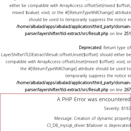
either be compatible with ArrayAccess::offsetSet(mixed $offset,
انفوجرافيك
mixed $value): void, or the #[\ReturnTypeWillChange] attribute
should be used to temporarily suppress the notice in
/home/albalad/apps/albalad/application/third_party/domain-
فيديو جرافيك
parser/layershifter/tld-extract/src/Result.php
on line
251
Deprecated
: Return type of
LayerShifter\TLDExtract\Result::offsetUnset($offset) should either be
compatible with ArrayAccess::offsetUnset(mixed $offset): void, or
the #[\ReturnTypeWillChange] attribute should be used to
temporarily suppress the notice in
/home/albalad/apps/albalad/application/third_party/domain-
parser/layershifter/tld-extract/src/Result.php
on line
267
A PHP Error was encountered
Severity: 8192
Message: Creation of dynamic property
CI_DB_mysqli_driver::$failover is deprecated