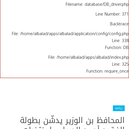
Filename: database/DB_driver.php
Line Number: 371
Backtrace:
File: /home/albalad/apps/albalad/application/config/config.php
Line: 338
Function: DB
File: /home/albalad/apps/albalad/index.php
Line: 325
Function: require_once
رياضة
المحافظ بن الوزير يدشّن بطولة