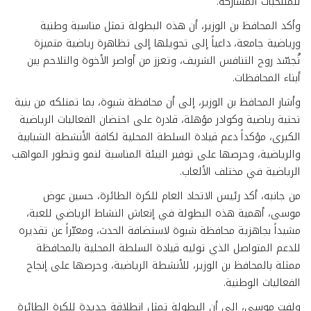
للمنتخبات المشاركة.
وأكد المحافظ بن الوزير، أن هذه البطولة تمثل مناسبة وطنية
ورياضية جامعة، داعياً إلى تحويلها إلى تظاهرة رياضية متميزة
تُجسّد روح التنافس الشريف، وتعزز من أواصر الأخوة والتلاحم بين
أبناء المحافظات.
وأشار المحافظ بن الوزير، إلى أن محافظة شبوة، بما تمتلكه من بنية
تحتية رياضية وكوادر مؤهلة، قادرة على احتضان الفعاليات الرياضية
الكبرى، مؤكداً دعم قيادة السلطة المحلية لكافة الأنشطة الشبابية
والرياضية، وحرصها على توفير البيئة المناسبة لنمو وتطور المواهب
الرياضية في مختلف الألعاب.
من جانبه، أكد رئيس الاتحاد العام للكرة الطائرة، حسين عوض
موسى، أهمية هذه البطولة في إنعاش النشاط الرياضي للعبة،
مشيداً بجاهزية محافظة شبوة لاستضافة الحدث، ومعبّراً عن تقديره
للدعم المتواصل الذي توليه قيادة السلطة المحلية بالمحافظة
ممثلة بالمحافظ بن الوزير، للأنشطة الرياضية، وحرصها على إنجاح
الفعاليات الوطنية.
ولفت موسى، إلى أن البطولة تمثل انطلاقة جديدة للكرة الطائرة