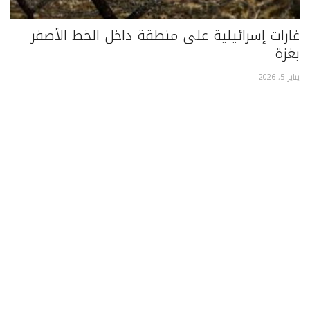
غارات إسرائيلية على منطقة داخل الخط الأصفر
تن
بغزة
وت
يناير 5, 2026
يناير 13, 