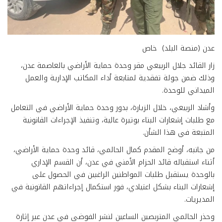
عدن (منصة البلد) خاص
زار القائد جلال الربيعي مقر وحدة حماية الأراضي بالعاصمة عدن،
وذلك ضمن جولة تفقدية لمتابعة أداء المكاتب الإدارية والعمل
الميداني للوحدة.
​وأشاد الربيعي، خلال الزيارة، بدور وحدة حماية الأراضي في التعامل
مع طلبات إشعارات البناء بوتيرة عالية، وتنفيذ الإجراءات القانونية
المتبعة في هذا الشأن.
​من جانبه، أوضح المقدم كمال الحالمي، قائد وحدة حماية الأراضي،
أثناء استقباله قائد الحزام الأمني في عدن، أن القسم الإداري
بالوحدة يستقبل طلبات المواطنين الراغبين في الحصول على
إشعارات البناء بشكل اعتيادي، فور استكمال إجراءاتهم القانونية في
المديريات.
​وحذر الحالمي المتربصين الساعين لنشر الفوضى في عدن عبر إثارة