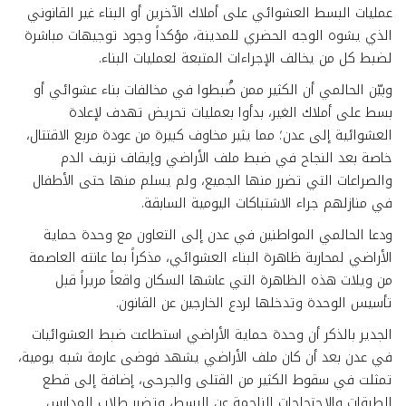
عمليات البسط العشوائي على أملاك الآخرين أو البناء غير القانوني
الذي يشوه الوجه الحضري للمدينة، مؤكداً وجود توجيهات مباشرة
لضبط كل من يخالف الإجراءات المتبعة لعمليات البناء.
​وبيّن الحالمي أن الكثير ممن ضُبطوا في مخالفات بناء عشوائي أو
بسط على أملاك الغير، بدأوا بعمليات تحريض تهدف لإعادة
العشوائية إلى عدن؛ مما يثير مخاوف كبيرة من عودة مربع الاقتتال،
خاصة بعد النجاح في ضبط ملف الأراضي وإيقاف نزيف الدم
والصراعات التي تضرر منها الجميع، ولم يسلم منها حتى الأطفال
في منازلهم جراء الاشتباكات اليومية السابقة.
​ودعا الحالمي المواطنين في عدن إلى التعاون مع وحدة حماية
الأراضي لمحاربة ظاهرة البناء العشوائي، مذكراً بما عانته العاصمة
من ويلات هذه الظاهرة التي عاشها السكان واقعاً مريراً قبل
تأسيس الوحدة وتدخلها لردع الخارجين عن القانون.
​الجدير بالذكر أن وحدة حماية الأراضي استطاعت ضبط العشوائيات
في عدن بعد أن كان ملف الأراضي يشهد فوضى عارمة شبه يومية،
تمثلت في سقوط الكثير من القتلى والجرحى، إضافة إلى قطع
الطرقات والاحتجاجات الناجمة عن البسط، وتضرر طلاب المدارس