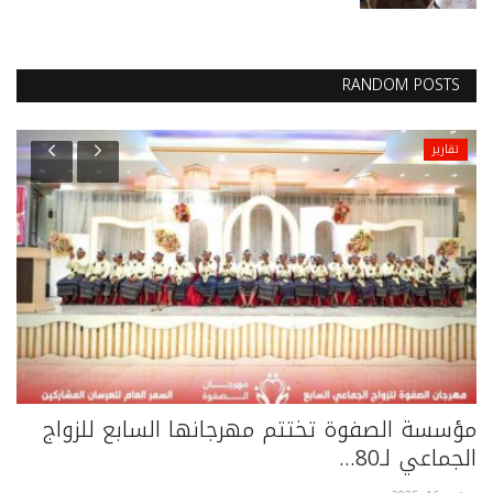
RANDOM POSTS
تقارير
مؤسسة الصفوة تختتم مهرجانها السابع للزواج
ال
الجماعي لـ80...
با