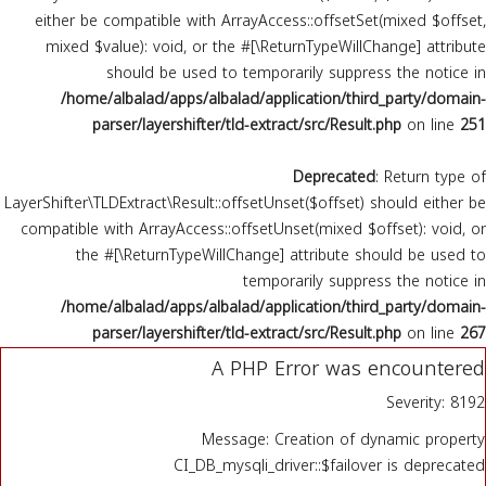
either be compatible with ArrayAccess::offsetSet(mixed $offset,
انفوجرافيك
mixed $value): void, or the #[\ReturnTypeWillChange] attribute
should be used to temporarily suppress the notice in
/home/albalad/apps/albalad/application/third_party/domain-
فيديو جرافيك
parser/layershifter/tld-extract/src/Result.php
on line
251
Deprecated
: Return type of
LayerShifter\TLDExtract\Result::offsetUnset($offset) should either be
compatible with ArrayAccess::offsetUnset(mixed $offset): void, or
the #[\ReturnTypeWillChange] attribute should be used to
temporarily suppress the notice in
/home/albalad/apps/albalad/application/third_party/domain-
parser/layershifter/tld-extract/src/Result.php
on line
267
A PHP Error was encountered
Severity: 8192
Message: Creation of dynamic property
CI_DB_mysqli_driver::$failover is deprecated