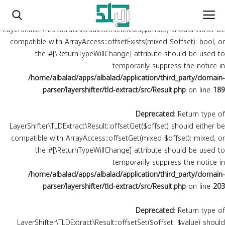
Deprecated
: Return type of
LayerShifter\TLDExtract\Result::offsetExists($offset) should either be
compatible with ArrayAccess::offsetExists(mixed $offset): bool, or
the #[\ReturnTypeWillChange] attribute should be used to
temporarily suppress the notice in
الرئيسية
/home/albalad/apps/albalad/application/third_party/domain-
parser/layershifter/tld-extract/src/Result.php
on line
189
محليات
Deprecated
: Return type of
أخبار دولية وعربية
LayerShifter\TLDExtract\Result::offsetGet($offset) should either be
compatible with ArrayAccess::offsetGet(mixed $offset): mixed, or
تقارير
the #[\ReturnTypeWillChange] attribute should be used to
temporarily suppress the notice in
أراء وكتاب
/home/albalad/apps/albalad/application/third_party/domain-
parser/layershifter/tld-extract/src/Result.php
on line
203
رياضة
Deprecated
: Return type of
الشهداء
LayerShifter\TLDExtract\Result::offsetSet($offset, $value) should