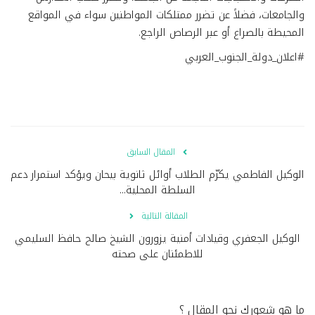
والجامعات، فضلاً عن تضرر ممتلكات المواطنين سواء في المواقع
المحيطة بالصراع أو عبر الرصاص الراجع.
#اعلان_دولة_الجنوب_العربي
المقال السابق
الوكيل الفاطمي يكرّم الطلاب أوائل ثانوية بيحان ويؤكد استمرار دعم
السلطة المحلية...
المقالة التالية
الوكيل الجعفري وقيادات أمنية يزورون الشيخ صالح حافظ السليمي
للاطمئنان على صحته
ما هو شعورك نحو المقال ؟