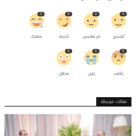
0
0
0
0
أعجبني
لم يعجبنى
أحببته
مضحك
0
0
0
غاضب
حزين
مذهل
مقالات مرتبطة