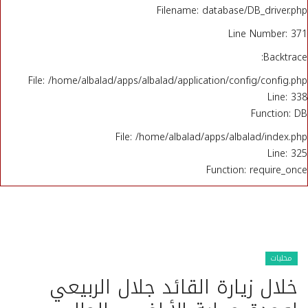
Filename: database/DB_driver.php
Line Number: 371
Backtrace:
File: /home/albalad/apps/albalad/application/config/config.php
Line: 338
Function: DB
File: /home/albalad/apps/albalad/index.php
Line: 325
Function: require_once
محليات
خلال زيارة القائد جلال الربيعي